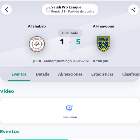
Saudi Pro League
Ronda 31 - Partido de vuelta
Al Shabab
Al-Taawoun
Finalizado
1
5
SHG Arena
domingo 03-05-2026 · 07:00 pm
Eventos
Detalle
Alineaciones
Estadísticas
Clasifica
Vídeo
Resumen
Eventos