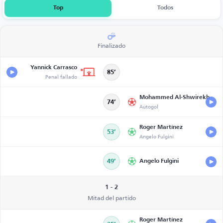
Top
Todos
Finalizado
Yannick Carrasco
85’
Penal fallado
Mohammed Al-Shwirekh
74’
Autogol
Roger Martínez
53’
Angelo Fulgini
49’
Angelo Fulgini
1 - 2
Mitad del partido
Roger Martínez