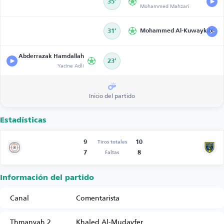
35’
Mohammed Mahzari
31’
Mohammed Al-Kuwaykibi
Abderrazak Hamdallah
23’
Yacine Adli
Inicio del partido
Estadísticas
9
10
Tiros totales
7
8
Faltas
Información del partido
Canal
Comentarista
Thmanyah 2
Khaled Al-Mudayfer