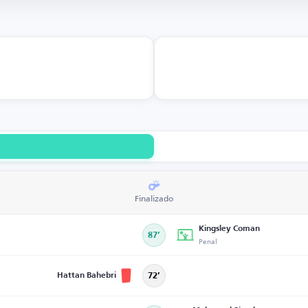
Finalizado
Kingsley Coman
87’
Penal
Hattan Bahebri
72’