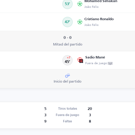
Mohamed Simakan
53’
João Félix
Cristiano Ronaldo
47’
João Félix
0 - 0
Mitad del partido
Sadio Mané
+7
45’
Fuera de juego
Inicio del partido
5
20
Tiros totales
3
3
Fuera de juego
9
8
Faltas