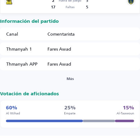
2
5
Fuera de juego
17
5
Faltas
Información del partido
Canal
Comentarista
Thmanyah 1
Fares Awad
Thmanyah APP
Fares Awad
Más
Votación de aficionados
60%
25%
15%
Al Ittihad
Empate
Al-Taawoun