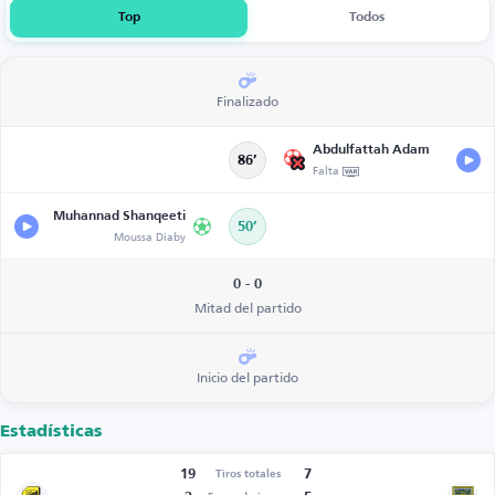
Top
Todos
Finalizado
Abdulfattah Adam
86’
Falta
Muhannad Shanqeeti
50’
Moussa Diaby
0 - 0
Mitad del partido
Inicio del partido
Estadísticas
19
7
Tiros totales