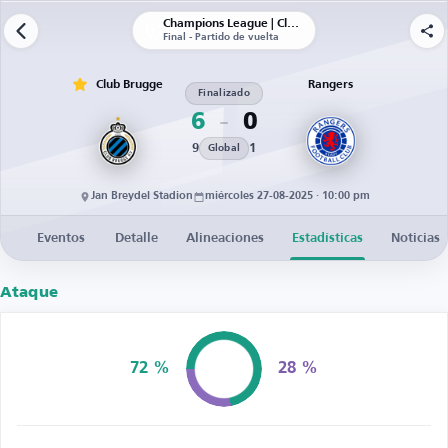
Champions League | Clasificación
Final - Partido de vuelta
Club Brugge
Rangers
Finalizado
6
0
9
1
Global
Jan Breydel Stadion
miércoles 27-08-2025 · 10:00 pm
Eventos
Detalle
Alineaciones
Estadísticas
Noticias
Ataque
72 %
28 %
Posesión