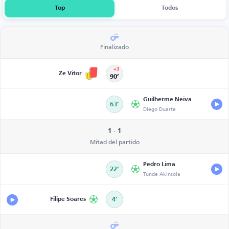
Top
Todos
Finalizado
+3
Ze Vitor
90’
Guilherme Neiva
63’
Diego Duarte
1 - 1
Mitad del partido
Pedro Lima
22’
Tunde Akinsola
Filipe Soares
4’