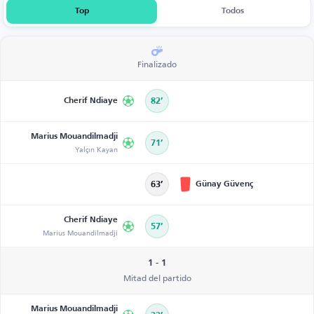
Top
Todos
Finalizado
Cherif Ndiaye
82’
Marius Mouandilmadji
71’
Yalçın Kayan
Günay Güvenç
63’
Cherif Ndiaye
57’
Marius Mouandilmadji
1 - 1
Mitad del partido
Marius Mouandilmadji