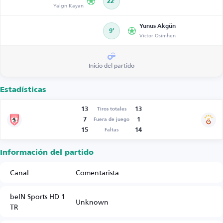
22’
Yalçın Kayan
Yunus Akgün
9’
Victor Osimhen
Inicio del partido
Estadísticas
13
13
Tiros totales
7
1
Fuera de juego
15
14
Faltas
Información del partido
Canal
Comentarista
beIN Sports HD 1
Unknown
TR