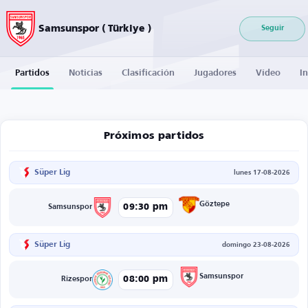
Samsunspor ( Türkiye )
Seguir
Partidos
Noticias
Clasificación
Jugadores
Vídeo
I
Próximos partidos
Süper Lig
lunes 17-08-2026
Göztepe
09:30 pm
Samsunspor
Süper Lig
domingo 23-08-2026
Samsunspor
08:00 pm
Rizespor