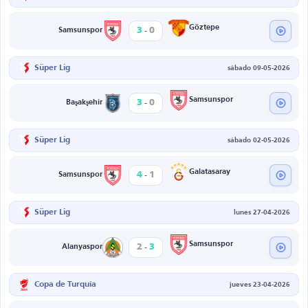
-
Göztepe
3
0
Samsunspor
Süper Lig
sábado 09-05-2026
-
Samsunspor
3
0
Başakşehir
Süper Lig
sábado 02-05-2026
-
Galatasaray
4
1
Samsunspor
Süper Lig
lunes 27-04-2026
-
Samsunspor
2
3
Alanyaspor
Copa de Turquía
jueves 23-04-2026