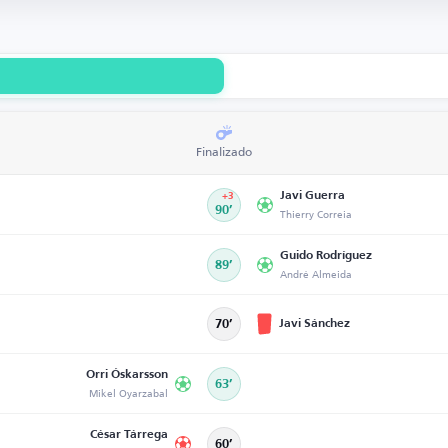
Finalizado
Javi Guerra
+3
90’
Thierry Correia
Guido Rodríguez
89’
André Almeida
Javi Sánchez
70’
Orri Óskarsson
63’
Mikel Oyarzabal
César Tárrega
60’