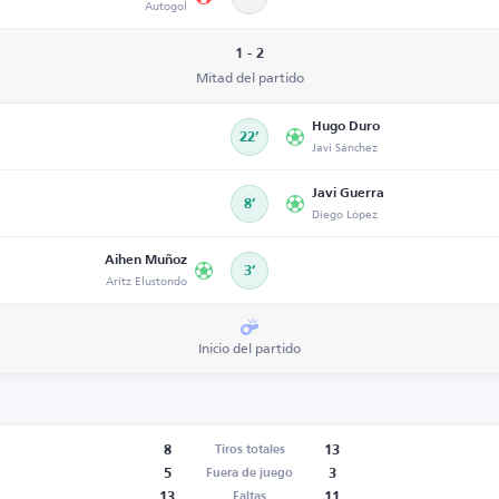
Autogol
1 - 2
Mitad del partido
Hugo Duro
22’
Javi Sánchez
Javi Guerra
8’
Diego López
Aihen Muñoz
3’
Aritz Elustondo
Inicio del partido
8
13
Tiros totales
5
3
Fuera de juego
13
11
Faltas