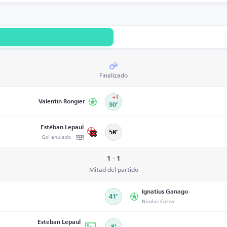
Finalizado
+1
Valentin Rongier
90’
Estéban Lepaul
58’
Gol anulado
1 - 1
Mitad del partido
Ignatius Ganago
41’
Nicolas Cozza
Estéban Lepaul