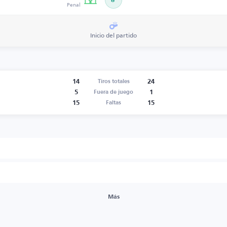
8’
Penal
Inicio del partido
14
24
Tiros totales
5
1
Fuera de juego
15
15
Faltas
Más