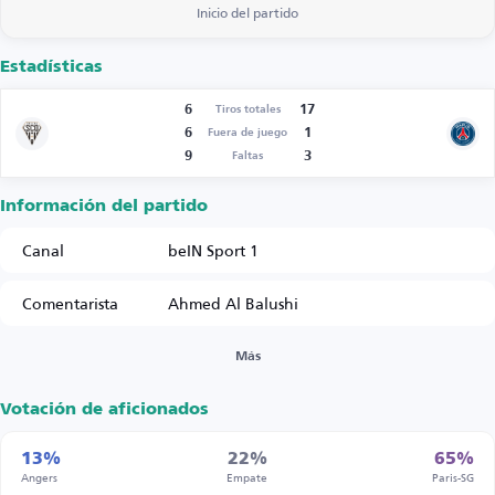
Inicio del partido
Estadísticas
6
17
Tiros totales
6
1
Fuera de juego
9
3
Faltas
Información del partido
Canal
beIN Sport 1
Comentarista
Ahmed Al Balushi
Más
Votación de aficionados
13%
22%
65%
Angers
Empate
Paris-SG