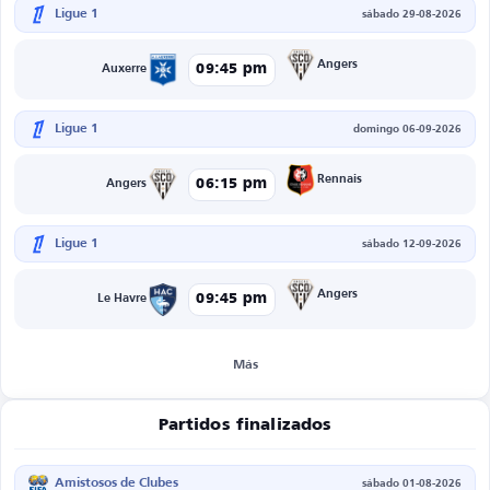
Ligue 1
sábado 29-08-2026
Angers
09:45 pm
Auxerre
Ligue 1
domingo 06-09-2026
Rennais
06:15 pm
Angers
Ligue 1
sábado 12-09-2026
Angers
09:45 pm
Le Havre
Más
Partidos finalizados
Amistosos de Clubes
sábado 01-08-2026