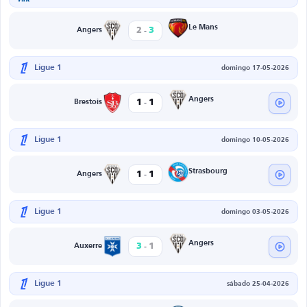
-
Le Mans
2
3
Angers
Ligue 1
domingo 17-05-2026
-
Angers
1
1
Brestois
Ligue 1
domingo 10-05-2026
-
Strasbourg
1
1
Angers
Ligue 1
domingo 03-05-2026
-
Angers
3
1
Auxerre
Ligue 1
sábado 25-04-2026