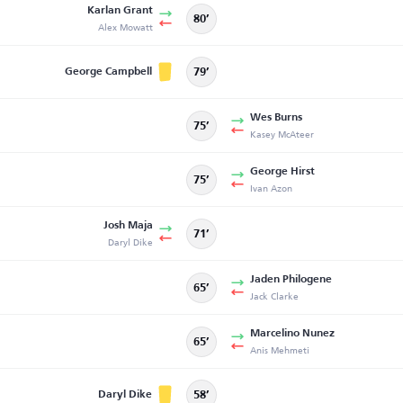
Karlan Grant
80’
Alex Mowatt
George Campbell
79’
Wes Burns
75’
Kasey McAteer
George Hirst
75’
Ivan Azon
Josh Maja
71’
Daryl Dike
Jaden Philogene
65’
Jack Clarke
Marcelino Nunez
65’
Anis Mehmeti
Daryl Dike
58’