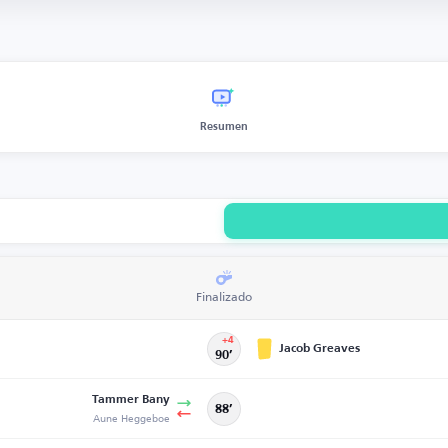
Resumen
Finalizado
+4
Jacob Greaves
90’
Tammer Bany
88’
Aune Heggeboe