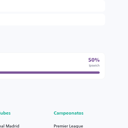
50%
Ipswich
lubes
Campeonatos
eal Madrid
Premier League