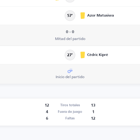
Azor Matusiwa
57’
0 - 0
Mitad del partido
Cédric Kipré
27’
Inicio del partido
12
13
Tiros totales
4
1
Fuera de juego
6
12
Faltas