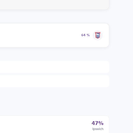
64 %
47%
Ipswich