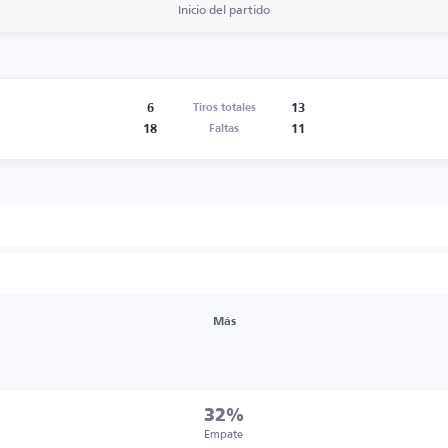
Inicio del partido
6
13
Tiros totales
18
11
Faltas
Más
32%
Empate