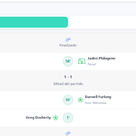
Finalizado
Jaden Philogene
58’
Penal
1 - 1
Mitad del partido
Darnell Furlong
36’
Azor Matusiwa
Greg Docherty
1’