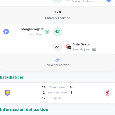
Dominik Szoboszlai
1 - 0
Mitad del partido
Morgan Rogers
42’
Lucas Digne
Cody Gakpo
27’
Fuera de juego
Inicio del partido
Estadísticas
14
16
Tiros totales
2
3
Fuera de juego
12
9
Faltas
Información del partido