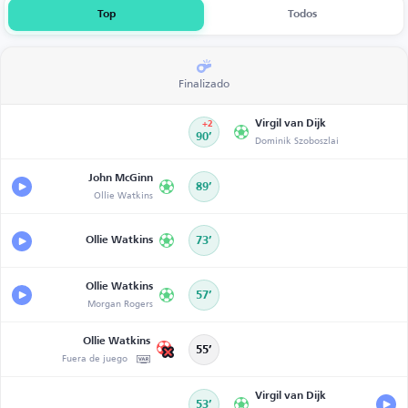
Top
Todos
Finalizado
Virgil van Dijk
+2
90’
Dominik Szoboszlai
John McGinn
89’
Ollie Watkins
Ollie Watkins
73’
Ollie Watkins
57’
Morgan Rogers
Ollie Watkins
55’
Fuera de juego
Virgil van Dijk
53’