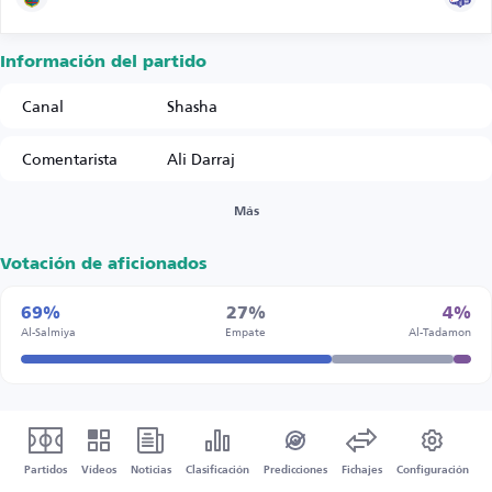
Información del partido
Canal
Shasha
Comentarista
Ali Darraj
Más
Votación de aficionados
69%
27%
4%
Al-Salmiya
Empate
Al-Tadamon
Partidos
Vídeos
Noticias
Clasificación
Predicciones
Fichajes
Configuración