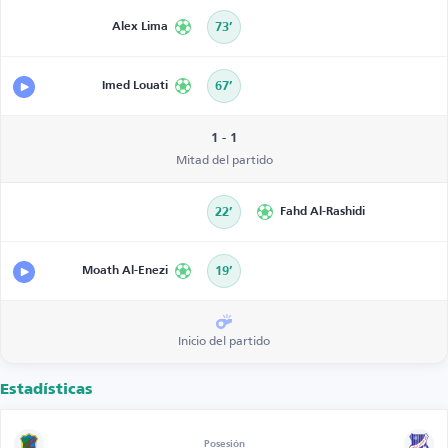
Alex Lima
73’
Imed Louati
67’
1 - 1
Mitad del partido
22’
Fahd Al-Rashidi
Moath Al-Enezi
19’
Inicio del partido
Estadísticas
Posesión