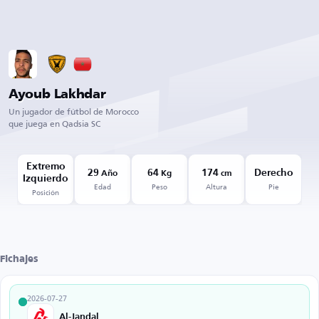
Ayoub Lakhdar
Un jugador de fútbol de Morocco
que juega en Qadsia SC
Extremo
29
64
174
Derecho
Año
Kg
cm
Izquierdo
Edad
Peso
Altura
Pie
Posición
Fichajes
2026-07-27
Al-Jandal