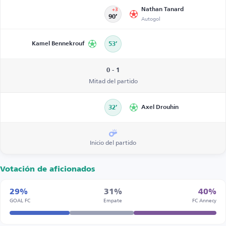
Nathan Tanard
+3
90’
Autogol
Kamel Bennekrouf
53’
0 - 1
Mitad del partido
32’
Axel Drouhin
Inicio del partido
Votación de aficionados
29%
31%
40%
GOAL FC
Empate
FC Annecy