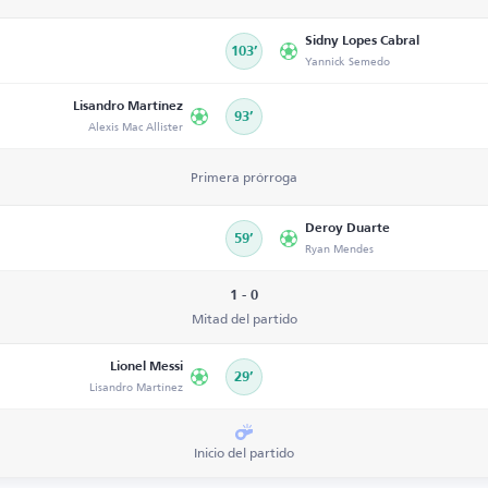
Sidny Lopes Cabral
103’
Yannick Semedo
Lisandro Martínez
93’
Alexis Mac Allister
Primera prórroga
Deroy Duarte
59’
Ryan Mendes
1 - 0
Mitad del partido
Lionel Messi
29’
Lisandro Martínez
Inicio del partido