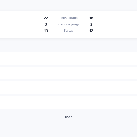
22
16
Tiros totales
3
2
Fuera de juego
13
12
Faltas
Más