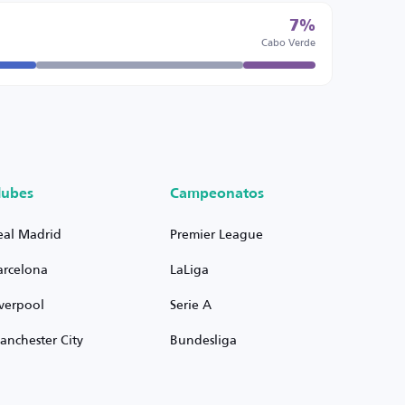
7%
Cabo Verde
lubes
Campeonatos
eal Madrid
Premier League
arcelona
LaLiga
iverpool
Serie A
anchester City
Bundesliga