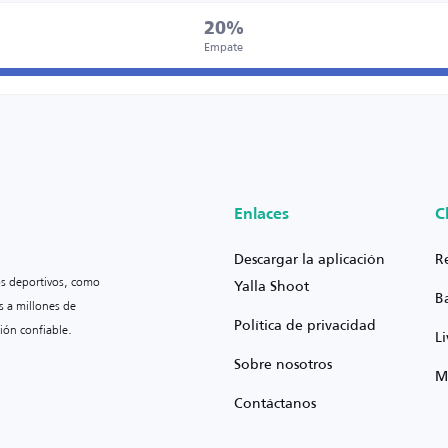
20%
Empate
Enlaces
C
Descargar la aplicación
R
os deportivos, como
Yalla Shoot
B
s a millones de
Política de privacidad
ión confiable.
L
Sobre nosotros
M
Contáctanos