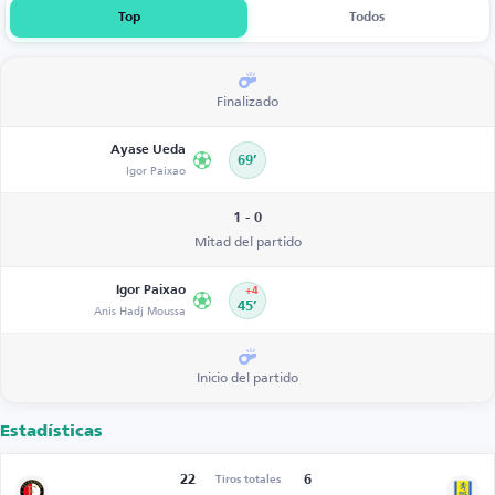
Top
Todos
Finalizado
Ayase Ueda
69’
Igor Paixao
1 - 0
Mitad del partido
Igor Paixao
+4
Anis Hadj Moussa
45’
Inicio del partido
Estadísticas
22
6
Tiros totales