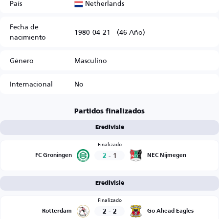
Netherlands
País
Fecha de
1980-04-21 - (46 Año)
nacimiento
Género
Masculino
Internacional
No
Partidos finalizados
Eredivisie
Finalizado
2
-
1
FC Groningen
NEC Nijmegen
Eredivisie
Finalizado
2
-
2
Rotterdam
Go Ahead Eagles