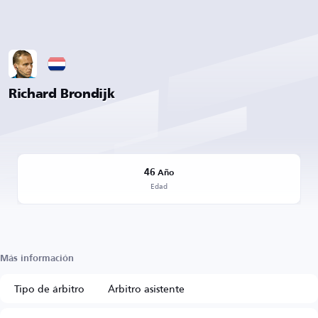
Richard Brondijk
46
Año
Edad
Más información
Tipo de árbitro
Árbitro asistente