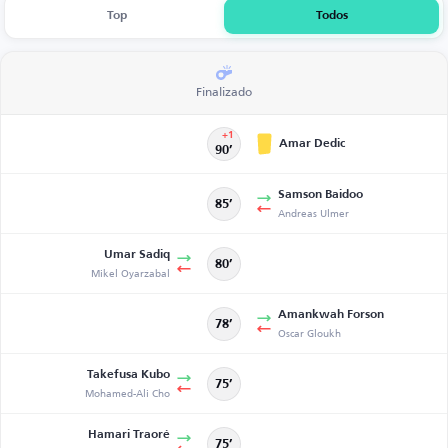
Top
Todos
Finalizado
+1
Amar Dedic
90’
Samson Baidoo
85’
Andreas Ulmer
Umar Sadiq
80’
Mikel Oyarzabal
Amankwah Forson
78’
Oscar Gloukh
Takefusa Kubo
75’
Mohamed-Ali Cho
Hamari Traoré
75’