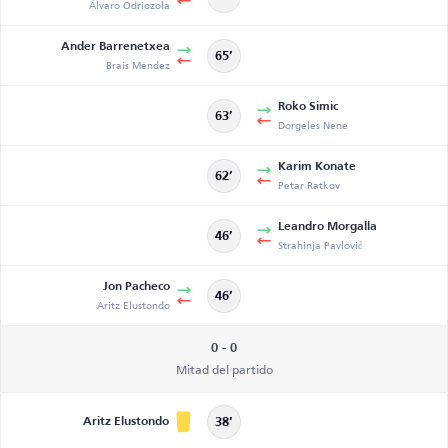
Álvaro Odriozola
Ander Barrenetxea
65’
Brais Méndez
Roko Simic
63’
Dorgeles Nene
Karim Konate
62’
Petar Ratkov
Leandro Morgalla
46’
Strahinja Pavlović
Jon Pacheco
46’
Aritz Elustondo
0 - 0
Mitad del partido
Aritz Elustondo
38’