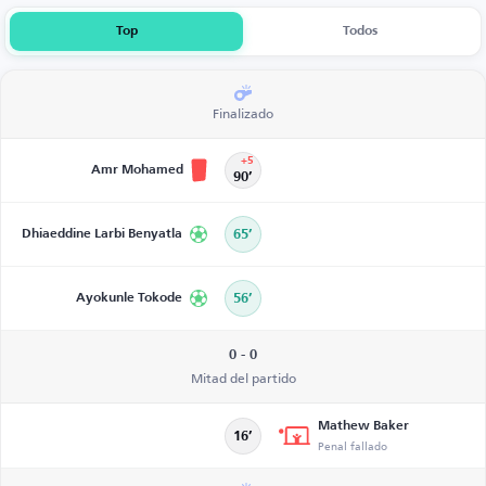
Top
Todos
Finalizado
+5
Amr Mohamed
90’
Dhiaeddine Larbi Benyatla
65’
Ayokunle Tokode
56’
0 - 0
Mitad del partido
Mathew Baker
16’
Penal fallado