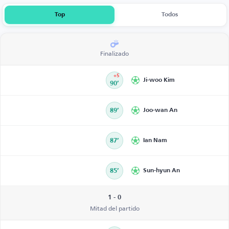
Top
Todos
Finalizado
+5
Ji-woo Kim
90’
89’
Joo-wan An
87’
Ian Nam
85’
Sun-hyun An
1 - 0
Mitad del partido