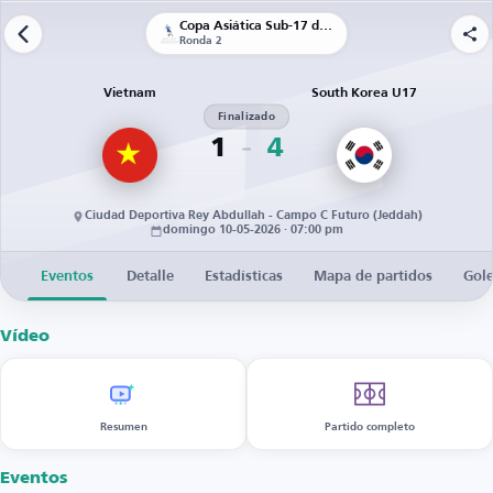
Copa Asiática Sub-17 de la AFC
Ronda 2
Vietnam
South Korea U17
Finalizado
1
4
Ciudad Deportiva Rey Abdullah - Campo C Futuro (Jeddah)
domingo 10-05-2026 · 07:00 pm
Eventos
Detalle
Estadísticas
Mapa de partidos
Gol
Vídeo
Resumen
Partido completo
Eventos