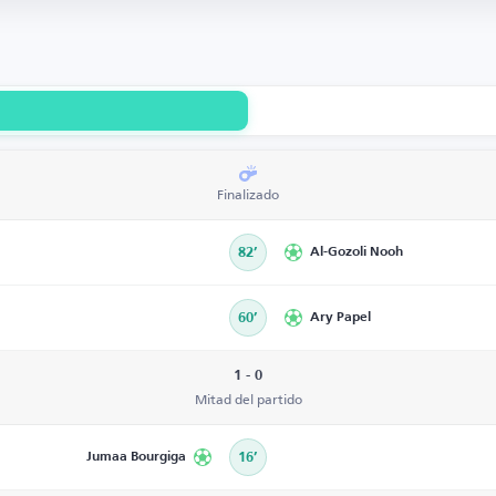
Finalizado
82’
Al-Gozoli Nooh
60’
Ary Papel
1 - 0
Mitad del partido
Jumaa Bourgiga
16’