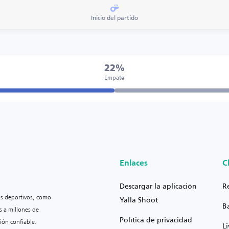
Inicio del partido
22%
Empate
Enlaces
C
Descargar la aplicación
R
os deportivos, como
Yalla Shoot
B
s a millones de
Política de privacidad
ión confiable.
L