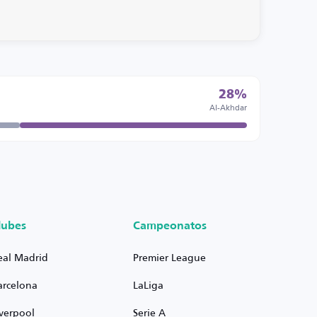
28%
Al-Akhdar
lubes
Campeonatos
eal Madrid
Premier League
arcelona
LaLiga
iverpool
Serie A