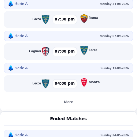
Serie A
Monday 31-08-2026
Roma
07:30 pm
Lecce
Serie A
Monday 07-09-2026
Lecce
07:00 pm
Cagliari
Serie A
Sunday 13-09-2026
Monza
04:00 pm
Lecce
More
Ended Matches
Serie A
Sunday 24-05-2026