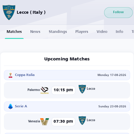
Lecce ( Italy )
Follow
Matches
News
Standings
Players
Video
Info
T
Upcoming Matches
Coppa Italia
Monday 17-08-2026
Lecce
10:15 pm
Palermo
Serie A
Sunday 23-08-2026
Lecce
07:30 pm
Venezia