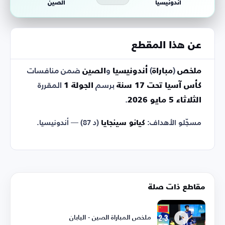
أندونيسيا
الصين
عن هذا المقطع
ملخص
(
مباراة
)
أندونيسيا
و
الصين
ضمن منافسات
كأس آسيا تحت 17 سنة
برسم
الجولة 1
المقررة
الثلاثاء 5 مايو 2026
.
مسجّلو الأهداف:
كيانو سينجايا
(د 87) — أندونيسيا.
مقاطع ذات صلة
ملخص المباراة الصين - اليابان