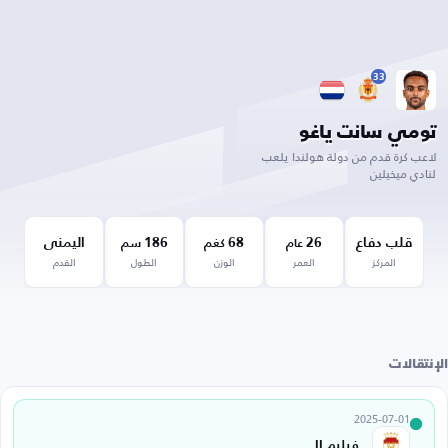
33
تومي سانت ياغو
لاعب كرة قدم من دولة هولندا يلعب
لنادي ميخيلين
قلب دفاع
26
68
186
اليمنى
عام
كغم
سم
المركز
العمر
الوزن
الطول
القدم
الإنتقالات
2025-07-01
فيليم II