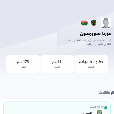
عزريا سورومون
لاعب كرة قدم من دولة فانواتو يلعب
لنادي فانواتو يونايتد
خط وسط مهاجم
27
173
عام
سم
المركز
العمر
الطول
الإنتقالات
2026-01-01
الغربيون