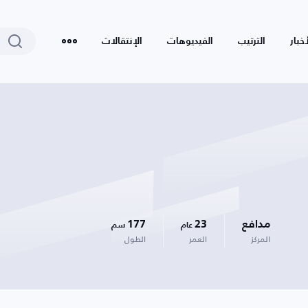
أخبار
الترتيب
الفيديوهات
الإنتقالات
مدافع
23
177
عام
سم
المركز
العمر
الطول