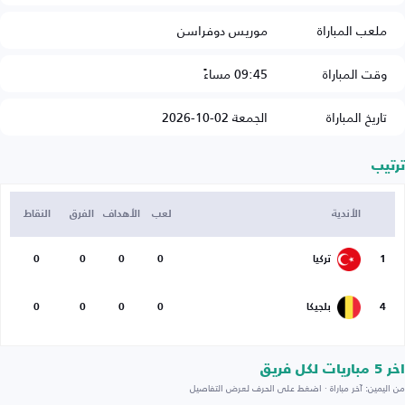
ملعب المباراة
موريس دوفراسن
وقت المباراة
09:45 مساءً
تاريخ المباراة
الجمعة 02-10-2026
ترتيب
الأندية
لعب
الأهداف
الفرق
النقاط
1
تركيا
0
0
0
0
4
بلجيكا
0
0
0
0
اخر 5 مباريات لكل فريق
من اليمين: آخر مباراة · اضغط على الحرف لعرض التفاصيل