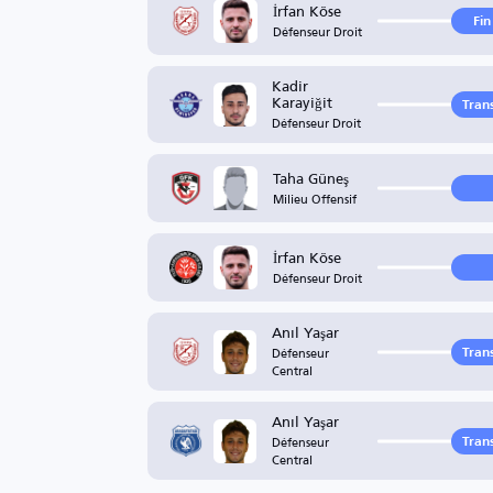
İrfan Köse
Fin
Défenseur Droit
Kadir
Karayiğit
Trans
Défenseur Droit
Taha Güneş
Milieu Offensif
İrfan Köse
Défenseur Droit
Anıl Yaşar
Défenseur
Trans
Central
Anıl Yaşar
Défenseur
Trans
Central