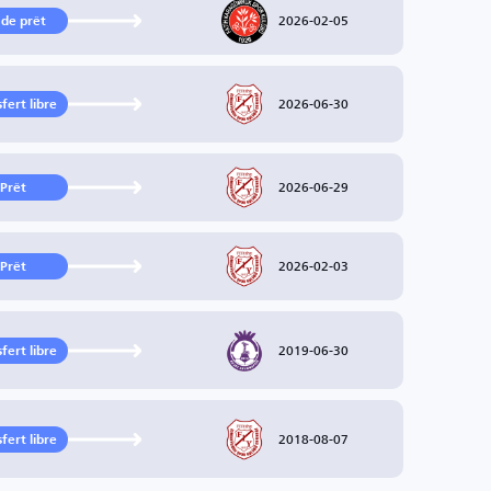
2026-02-05
 de prêt
2026-06-30
fert libre
2026-06-29
Prêt
2026-02-03
Prêt
2019-06-30
fert libre
2018-08-07
fert libre