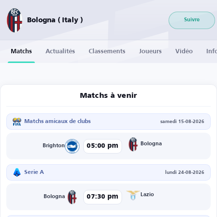
Bologna ( Italy )
Suivre
Matchs
Actualités
Classements
Joueurs
Vidéo
Inf
Matchs à venir
Matchs amicaux de clubs
samedi 15-08-2026
Bologna
05:00 pm
Brighton
Serie A
lundi 24-08-2026
Lazio
07:30 pm
Bologna