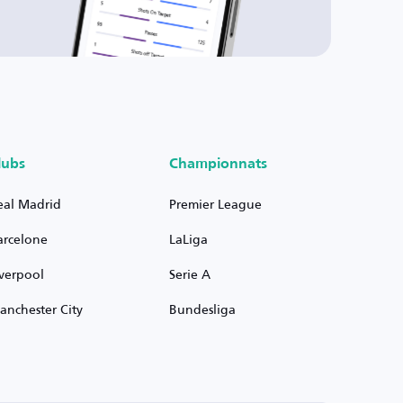
lubs
Championnats
eal Madrid
Premier League
arcelone
LaLiga
iverpool
Serie A
anchester City
Bundesliga