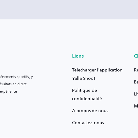
Liens
C
Télécharger l'application
R
vénements sportifs, y
Yalla Shoot
B
sultats en direct.
Politique de
 expérience
L
confidentialité
M
À propos de nous
Contactez-nous