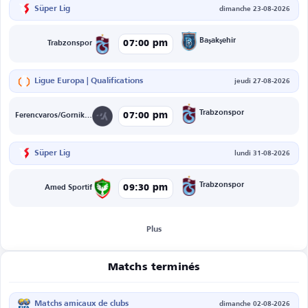
Süper Lig
dimanche 23-08-2026
Başakşehir
07:00 pm
Trabzonspor
Ligue Europa | Qualifications
jeudi 27-08-2026
Trabzonspor
07:00 pm
Ferencvaros/Gornik Zabrze
Süper Lig
lundi 31-08-2026
Trabzonspor
09:30 pm
Amed Sportif
Plus
Matchs terminés
Matchs amicaux de clubs
dimanche 02-08-2026