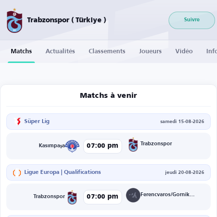
Trabzonspor ( Türkiye )
Suivre
Matchs
Actualités
Classements
Joueurs
Vidéo
Inf
Matchs à venir
Süper Lig
samedi 15-08-2026
Trabzonspor
07:00 pm
Kasımpaşa
Ligue Europa | Qualifications
jeudi 20-08-2026
Ferencvaros/Gornik Zabrze
07:00 pm
Trabzonspor