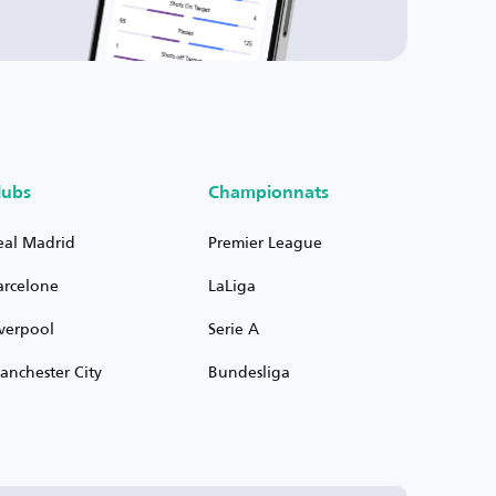
lubs
Championnats
eal Madrid
Premier League
arcelone
LaLiga
iverpool
Serie A
anchester City
Bundesliga