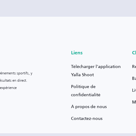
Liens
C
Télécharger l'application
R
vénements sportifs, y
Yalla Shoot
B
sultats en direct.
Politique de
 expérience
L
confidentialité
M
À propos de nous
Contactez-nous