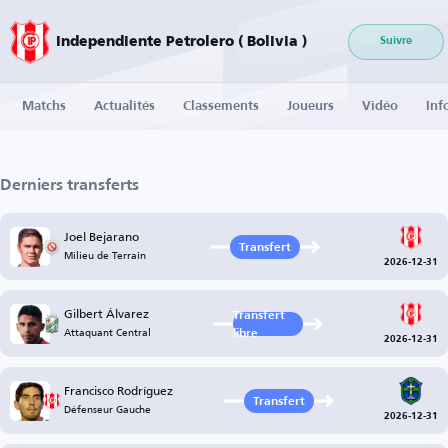
Independiente Petrolero ( Bolivia )
Suivre
Matchs
Actualités
Classements
Joueurs
Vidéo
Inf
Derniers transferts
Joel Bejarano
Transfert
Milieu de Terrain
2026-12-31
Gilbert Álvarez
Transfert
Attaquant Central
libre
2026-12-31
Francisco Rodríguez
Transfert
Défenseur Gauche
2026-12-31