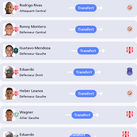
Rodrigo Rivas
Transfert
Attaquant Central
Ronny Montero
Transfert
Défenseur Central
Gustavo Mendoza
Transfert
Défenseur Gauche
Eduardo
Transfert
Défenseur Droit
Heber Leanos
Transfert
Défenseur Gauche
Wagner
Transfert
Ailier Gauche
Eduardo
Transfert