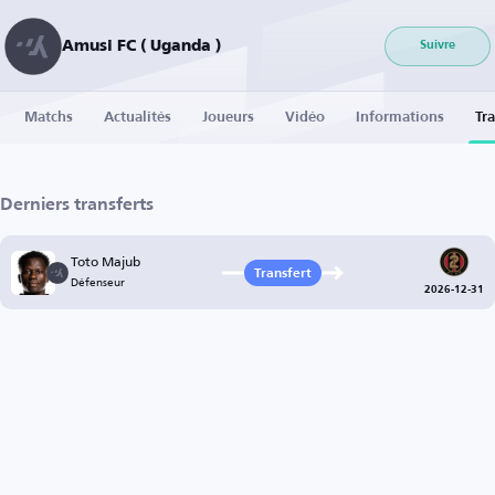
Amusi FC ( Uganda )
Suivre
Matchs
Actualités
Joueurs
Vidéo
Informations
Tra
Derniers transferts
Toto Majub
Transfert
Défenseur
2026-12-31