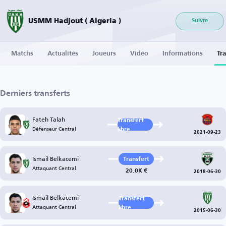
USMM Hadjout ( Algeria )
Suivre
Matchs
Actualités
Joueurs
Vidéo
Informations
Tra
Derniers transferts
Fateh Talah
Transfert
Défenseur Central
libre
2021-09-23
Ismail Belkacemi
Transfert
Attaquant Central
20.0K €
2018-06-30
Ismail Belkacemi
Transfert
Attaquant Central
libre
2015-06-30