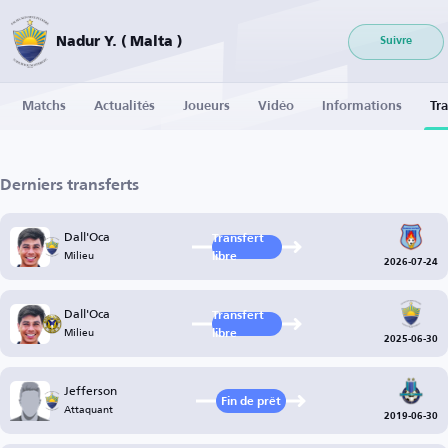
Nadur Y. ( Malta )
Suivre
Matchs
Actualités
Joueurs
Vidéo
Informations
Tra
Derniers transferts
Dall'Oca
Transfert
Milieu
libre
2026-07-24
Dall'Oca
Transfert
Milieu
libre
2025-06-30
Jefferson
Fin de prêt
Attaquant
2019-06-30