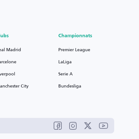
lubs
Championnats
eal Madrid
Premier League
arcelone
LaLiga
iverpool
Serie A
anchester City
Bundesliga