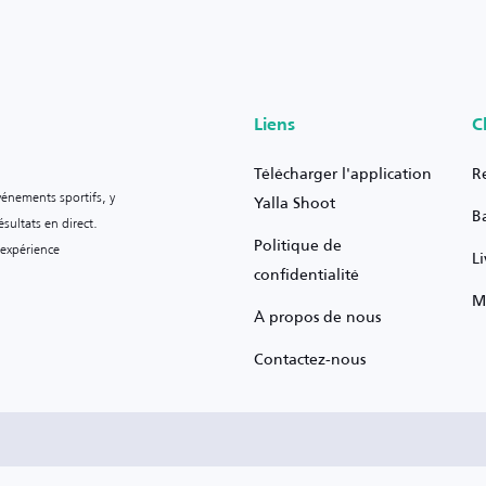
Liens
C
Télécharger l'application
R
vénements sportifs, y
Yalla Shoot
B
sultats en direct.
Politique de
 expérience
L
confidentialité
M
À propos de nous
Contactez-nous