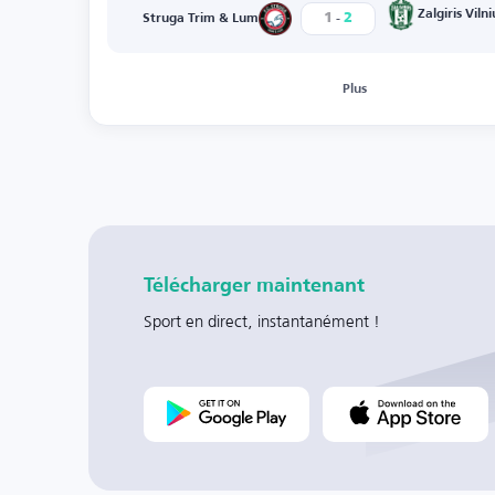
-
Zalgiris Vilni
1
2
Struga Trim & Lum
Plus
Télécharger maintenant
Sport en direct, instantanément !