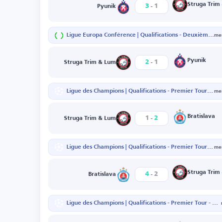
-
Struga Trim
3
1
Pyunik
Ligue Europa Conférence | Qualifications - Deuxième Tour - Match aller
mer
-
Pyunik
2
1
Struga Trim & Lum
Ligue des Champions | Qualifications - Premier Tour - Match retour
mer
-
Bratislava
1
2
Struga Trim & Lum
Ligue des Champions | Qualifications - Premier Tour - Match aller
mer
-
Struga Trim
4
2
Bratislava
Ligue des Champions | Qualifications - Premier Tour - Match retour