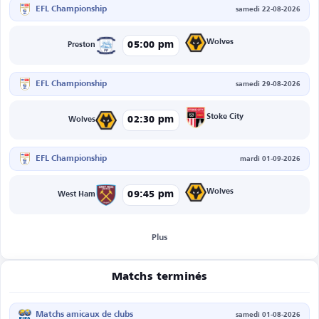
EFL Championship
samedi 22-08-2026
Wolves
05:00 pm
Preston
EFL Championship
samedi 29-08-2026
Stoke City
02:30 pm
Wolves
EFL Championship
mardi 01-09-2026
Wolves
09:45 pm
West Ham
Plus
Matchs terminés
Matchs amicaux de clubs
samedi 01-08-2026