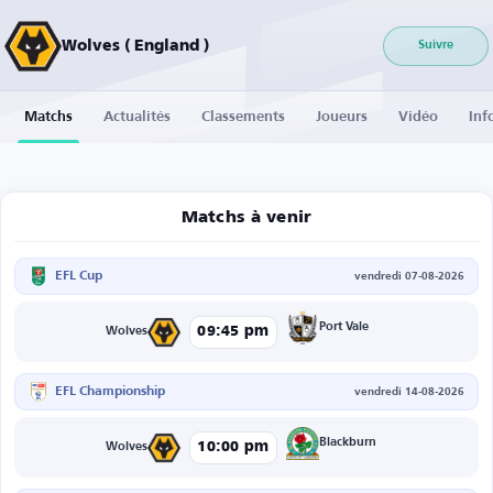
Wolves ( England )
Suivre
Matchs
Actualités
Classements
Joueurs
Vidéo
Inf
Matchs à venir
EFL Cup
vendredi 07-08-2026
Port Vale
09:45 pm
Wolves
EFL Championship
vendredi 14-08-2026
Blackburn
10:00 pm
Wolves