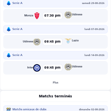
Serie A
samedi 29-08-2026
Udinese
07:30 pm
Monza
Serie A
lundi 07-09-2026
Lazio
09:45 pm
Udinese
Serie A
lundi 14-09-2026
Udinese
09:45 pm
Inter
Plus
Matchs terminés
Matchs amicaux de clubs
dimanche 02-08-2026