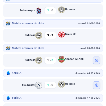
-
Udinese
1
0
Trabzonspor
Matchs amicaux de clubs
samedi 01-08-2026
-
Mainz 05
3
3
Udinese
Matchs amicaux de clubs
mardi 28-07-2026
-
Shabab Al-Ahli
1
2
Udinese
Serie A
dimanche 24-05-2026
-
Udinese
1
0
SSC Napoli
Serie A
dimanche 17-05-2026