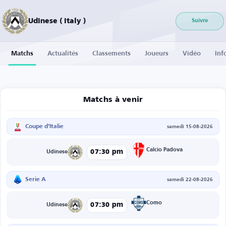
Udinese ( Italy )
Suivre
Matchs
Actualités
Classements
Joueurs
Vidéo
Inf
Matchs à venir
Coupe d’Italie
samedi 15-08-2026
Calcio Padova
07:30 pm
Udinese
Serie A
samedi 22-08-2026
Como
07:30 pm
Udinese