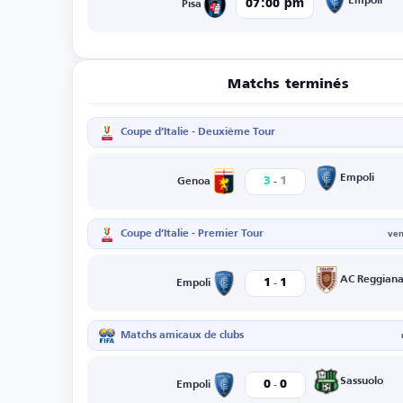
Empoli
07:00 pm
Pisa
Matchs terminés
Coupe d’Italie - Deuxième Tour
-
Empoli
3
1
Genoa
Coupe d’Italie - Premier Tour
ven
-
AC Reggian
1
1
Empoli
Matchs amicaux de clubs
-
Sassuolo
0
0
Empoli