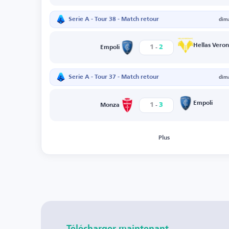
Serie A - Tour 38 - Match retour
dim
-
Hellas Vero
1
2
Empoli
Serie A - Tour 37 - Match retour
dim
-
Empoli
1
3
Monza
Plus
Télécharger maintenant