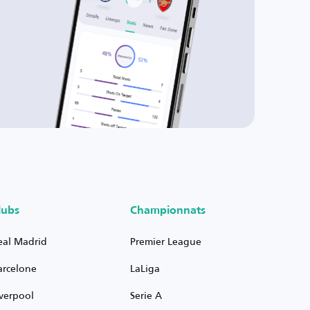
lubs
Championnats
eal Madrid
Premier League
arcelone
LaLiga
iverpool
Serie A