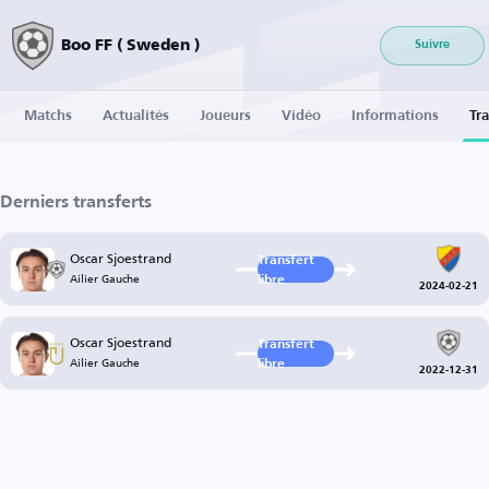
Boo FF ( Sweden )
Suivre
Matchs
Actualités
Joueurs
Vidéo
Informations
Tra
Derniers transferts
Oscar Sjoestrand
Transfert
Ailier Gauche
libre
2024-02-21
Oscar Sjoestrand
Transfert
Ailier Gauche
libre
2022-12-31