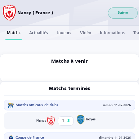
Nancy ( France )
Suivre
Matchs
Actualités
Joueurs
Vidéo
Informations
Tra
Matchs à venir
Matchs terminés
Matchs amicaux de clubs
samedi 11-07-2026
-
Troyes
1
3
Nancy
Coupe de France
dimanche 11-01-2026