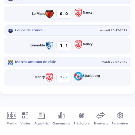
-
Nancy
0
0
Le Mans
Coupe de France
samedi 20-12-2025
-
Nancy
1
1
Grenoble
Matchs amicaux de clubs
mardi 22-07-2025
-
Strasbourg
1
2
Nancy
Matchs
Vidéos
Actualités
Classements
Prédictions
Transferts
Paramètres