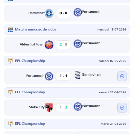
-
Portsmouth
0
0
Darmstadt
Matchs amicaux de clubs
mercredi 15-07-2026
-
Portsmouth
2
0
Aldershot Town
EFL Championship
samedi 02-05-2026
-
Birmingham
1
1
Portsmouth
EFL Championship
samedi 25-04-2026
-
Portsmouth
1
3
Stoke City
EFL Championship
mardi 21-04-2026