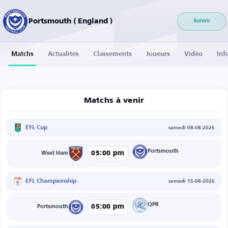
Portsmouth ( England )
Suivre
Matchs
Actualités
Classements
Joueurs
Vidéo
Inf
Matchs à venir
EFL Cup
samedi 08-08-2026
Portsmouth
05:00 pm
West Ham
EFL Championship
samedi 15-08-2026
QPR
05:00 pm
Portsmouth