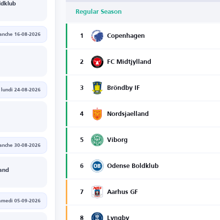
ldklub
Regular Season
anche 16-08-2026
1
Copenhagen
2
FC Midtjylland
3
Bröndby IF
lundi 24-08-2026
4
Nordsjaelland
5
Viborg
anche 30-08-2026
6
Odense Boldklub
land
7
Aarhus GF
amedi 05-09-2026
8
Lyngby