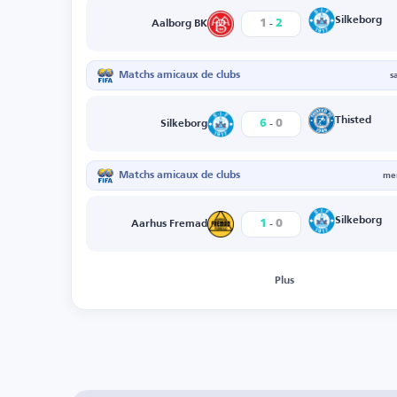
-
Silkeborg
1
2
Aalborg BK
Matchs amicaux de clubs
s
-
Thisted
6
0
Silkeborg
Matchs amicaux de clubs
mer
-
Silkeborg
1
0
Aarhus Fremad
Plus