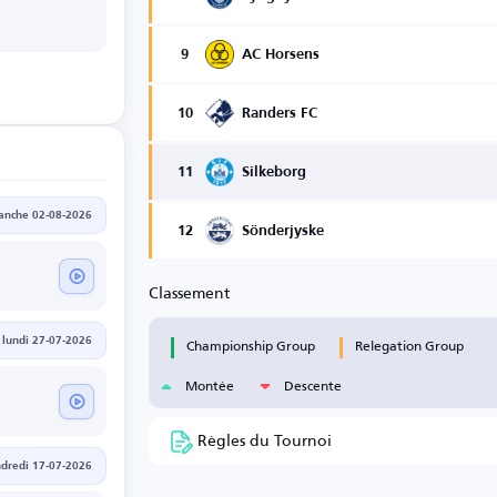
9
AC Horsens
10
Randers FC
11
Silkeborg
anche 02-08-2026
12
Sönderjyske
Classement
Championship Group
Relegation Group
lundi 27-07-2026
Montée
Descente
Règles du Tournoi
dredi 17-07-2026