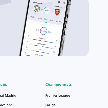
lubs
Championnats
eal Madrid
Premier League
arcelone
LaLiga