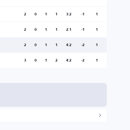
2
0
1
1
3:2
-1
1
2
0
1
1
2:1
-1
1
2
0
1
1
4:2
-2
1
3
0
1
2
4:2
-2
1