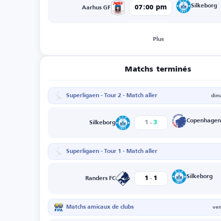
Silkeborg
07:00 pm
Aarhus GF
Plus
Matchs terminés
Superligaen - Tour 2 - Match aller
dim
-
Copenhagen
1
3
Silkeborg
Superligaen - Tour 1 - Match aller
-
Silkeborg
1
1
Randers FC
Matchs amicaux de clubs
ven