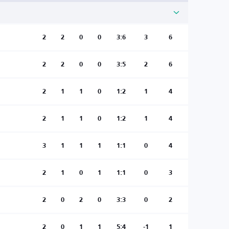
2
2
0
0
3:6
3
6
2
2
0
0
3:5
2
6
2
1
1
0
1:2
1
4
2
1
1
0
1:2
1
4
3
1
1
1
1:1
0
4
2
1
0
1
1:1
0
3
2
0
2
0
3:3
0
2
2
0
1
1
5:4
-1
1