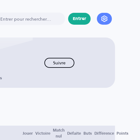
Entrer
Suivre
s
Match
Jouer
Victoire
Défaite
Buts
Différence
Points
nul