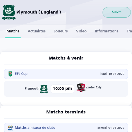
Plymouth ( England )
Suivre
Matchs
Actualités
Joueurs
Vidéo
Informations
Tra
Matchs à venir
EFL Cup
lundi 10-08-2026
Exeter City
10:00 pm
Plymouth
Matchs terminés
Matchs amicaux de clubs
samedi 01-08-2026