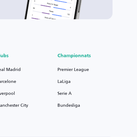
lubs
Championnats
eal Madrid
Premier League
arcelone
LaLiga
iverpool
Serie A
anchester City
Bundesliga