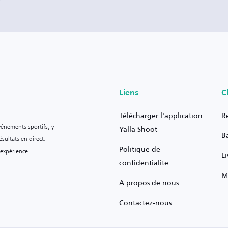
Liens
C
Télécharger l'application
R
vénements sportifs, y
Yalla Shoot
B
sultats en direct.
Politique de
 expérience
L
confidentialité
M
À propos de nous
Contactez-nous