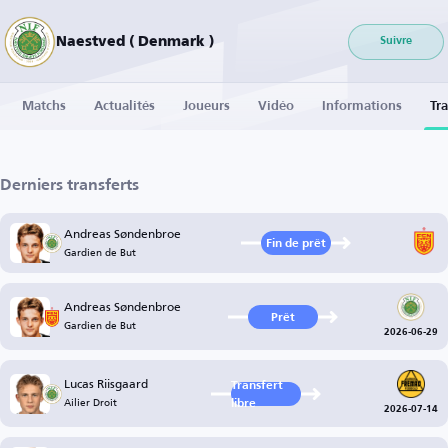
Naestved ( Denmark )
Suivre
Matchs
Actualités
Joueurs
Vidéo
Informations
Tra
Derniers transferts
Andreas Søndenbroe
Fin de prêt
Gardien de But
Andreas Søndenbroe
Prêt
Gardien de But
2026-06-29
Lucas Riisgaard
Transfert
Ailier Droit
libre
2026-07-14