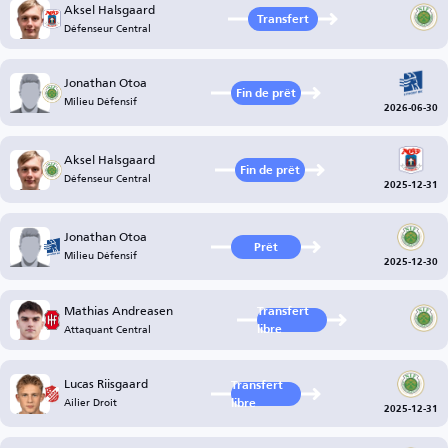
Aksel Halsgaard
Transfert
Défenseur Central
Jonathan Otoa
Fin de prêt
Milieu Défensif
2026-06-30
Aksel Halsgaard
Fin de prêt
Défenseur Central
2025-12-31
Jonathan Otoa
Prêt
Milieu Défensif
2025-12-30
Mathias Andreasen
Transfert
Attaquant Central
libre
Lucas Riisgaard
Transfert
Ailier Droit
libre
2025-12-31